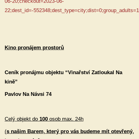
06-20;checkout=2023-06-
22;dest_id=-552348;dest_type=city;dist=0;group_adult
Kino pronájem prostorů
Ceník pronájmu objektu “Vinařství Zatloukal Na
kině”
Pavlov Na Návsi 74
Celý objekt do
100
osob max. 24h
(
s našim Barem, který pro vás budeme mít otevřený,