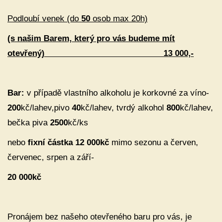
Podloubí venek (do
50
osob max 20h)
(s našim Barem, který pro vás budeme mít
otevřený)
13 000,-
Bar:
v případě vlastního alkoholu je korkovné za víno-
200
kč/lahev,pivo
40
kč/lahev, tvrdý alkohol
800
kč/lahev,
bečka piva
2500
kč/ks
nebo
fixní částka
12 000kč
mimo sezonu a červen,
červenec, srpen a září-
20 000kč
Pronájem bez našeho otevřeného baru pro vás, je