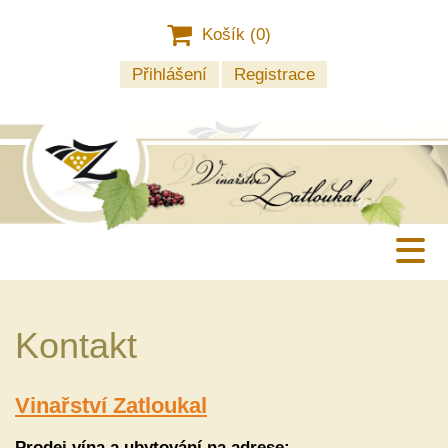
Košík (
0
)
Přihlášení
Registrace
Kontakt
Vinařství Zatloukal
Prodej vína a ubytování na adrese: