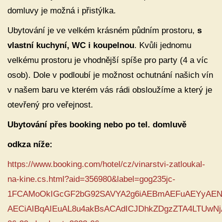
domluvy je možná i přistýlka.
Ubytování je ve velkém krásném půdním prostoru,
s
vlastní kuchyní, WC i koupelnou
. Kvůli jednomu
velkému prostoru je vhodnější spíše pro party (4 a víc
osob). Dole v podloubí je možnost ochutnání našich vín
v našem baru ve kterém vás rádi obsloužíme a který je
otevřený pro veřejnost.
Ubytování přes booking nebo po tel. domluvě
odkza níže:
https://www.booking.com/hotel/cz/vinarstvi-zatloukal-
na-kine.cs.html?aid=356980&label=gog235jc-
1FCAMoOkIGcGF2bG92SAVYA2g6iAEBmAEFuAEYyAEN
AECiAIBqAIEuAL8u4akBsACAdICJDhkZDgzZTA4LTUwNjA