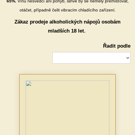
65%.
Vínu nesvědčí ani pohyb, lahve by se neměly přemisťovat,
otáčet, případně čelit vibracím chladícího zařízení.
Zákaz prodeje alkoholických nápojů osobám
mladších 18 let.
Řadit podle